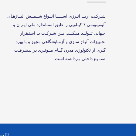
شـرکـت آریــا انـرژی آســــیا انــواع شــمــش آلیــاژهـای
آلومینیومی 7 کیـلویی را طبق استـاندارد ملی ایـران و
جـهانی تــولیـد میـکنــد.ایــن شـرکـت بـا استـقرار
تجـهیزات آلیـاژ سازی و آزمـایشگاهی مجهز و با بهره
گیری از تکنولوژی مدرن گــام مــوثـری در پیـشرفـت
صنـایـع داخلی بـرداشته است.
© تم