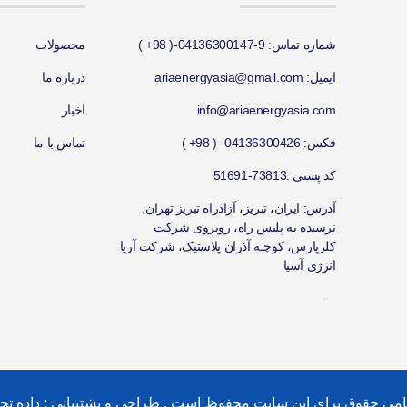
شماره تماس: 9-
04136300147-( 98+ )
محصولات
ایمیل: ariaenergyasia@gmail.com
درباره ما
info@ariaenergyasia.com
اخبار
فکس:
04136300426 -( 98+ )
تماس با ما
کد پستی :73813-51691
آدرس: ایران، تبریز، آزادراه تبریز تهران،
نرسیده به پلیس راه، روبروی شرکت
کلرپارس، کوچـه آذران پلاستیک، شرکت آریا
انرژی آسیا
|
|
امی حقوق براي این سایت محفوظ است . طراحی و پشتیبانی :
داده تج